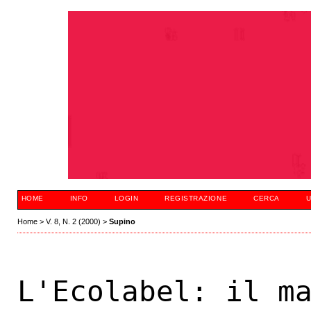
HOME
INFO
LOGIN
REGISTRAZIONE
CERCA
U
Home
>
V. 8, N. 2 (2000)
>
Supino
L'Ecolabel: il m