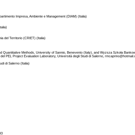
Dipartimento Impresa, Ambiente e Management (DIAM) (Italia)
talia)
a del Territorio (CRIET) (Italia)
uantitative Methods, University of Sannio, Benevento (Italy), and Wyzsza Szkoła Bankowa M
el PEL Project Evaluation Laboratory, Università degli Studi di Salerno, rmcaprino@hotmail
di di Salerno (Italia)
93