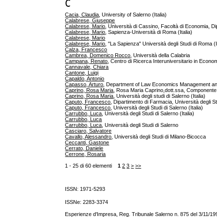
C
Cacia, Claudia
, University of Salerno (Italia)
Calabrese, Giuseppe
Calabrese, Mario
, Università di Cassino, Facoltà di Economia, 
Calabrese, Mario
, Sapienza-Università di Roma (Italia)
Calabrese, Mario
Calabrese, Mario
, "La Sapienza" Università degli Studi di Roma (I
Calza, Francesco
Cambrea, Domenico Rocco
, Università della Calabria
Campana, Renato
, Centro di Ricerca Interuniversitario in Economi
Cannavale, Chiara
Cantone, Luigi
Capaldo, Antonio
Capasso, Arturo
, Department of Law Economics Management and Q
Caprino, Rosa Maria
, Rosa Maria Caprino,dott.ssa, Componente d
Caprino, Rosa Maria
, Università degli studi di Salerno (Italia)
Caputo, Francesco
, Dipartimento di Farmacia, Università degli Stu
Caputo, Francesco
, Università degli Studi di Salerno (Italia)
Carrubbo, Luca
, Università degli Studi di Salerno (Italia)
Carrubbo, Luca
Carrubbo, Luca
, Università degli Studi di Salerno
Casciaro, Salvatore
Cavallo, Alessandro
, Università degli Studi di Milano-Bicocca
Ceccanti, Gastone
Cerrato, Daniele
Cerrone, Rosaria
1 - 25 di 60 elementi
1
2
3
>
>>
ISSN: 1971-5293
ISSNe:
2283-3374
Esperienze d'Impresa, Reg. Tribunale Salerno n. 875 del 3/11/19