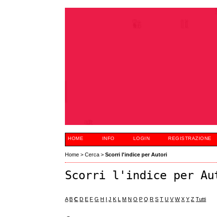
HOME
INFO
LOGIN
REGISTRAZIONE
Home
>
Cerca
>
Scorri l'indice per Autori
Scorri l'indice per Au
A
B
C
D
E
F
G
H
I
J
K
L
M
N
O
P
Q
R
S
T
U
V
W
X
Y
Z
Tutti