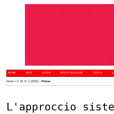
HOME
INFO
LOGIN
REGISTRAZIONE
CERCA
U
Home
>
V. 10, N. 2 (2002)
>
Polese
L'approccio sist