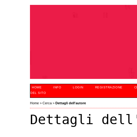
HOME
INFO
LOGIN
REGISTRAZIONE
C
DEL SITO
Home
>
Cerca
>
Dettagli dell'autore
Dettagli dell