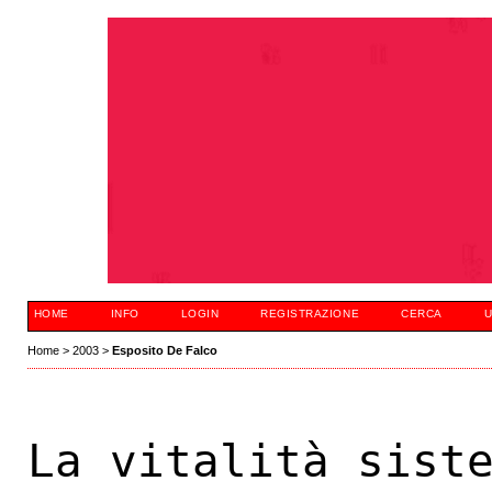
HOME
INFO
LOGIN
REGISTRAZIONE
CERCA
U
Home
>
2003
>
Esposito De Falco
La vitalità sist